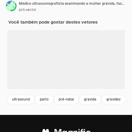
Médico ultrassonografista examinando a mulher grávida, fazendo a varredura do abdômen, usando o scanner de ultrassom. Ilustração vetorial para cuidados de gravidez, ginecologia, conceito de exame médico
pch.vector
Você também pode gostar destes vetores
ultrasound
parto
pré-natal
gravida
gravidez