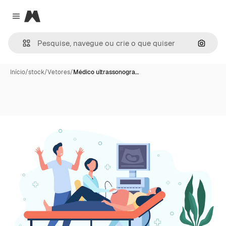
Magnific
Close menu
Pesqui
Início
/
stock
/
Vetores
/
Médico ultrassonogra…