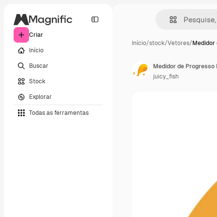
Criar
Início
/
stock
/
Vetores
/
Medidor 
Início
Buscar
Medidor de Progresso
juicy_fish
Stock
Explorar
Todas as ferramentas