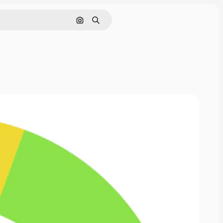
Pesquisar por imagem
Buscar