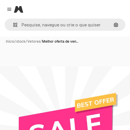
Magnific
Close menu
Pesqui
Início
/
stock
/
Vetores
/
Melhor oferta de ven…