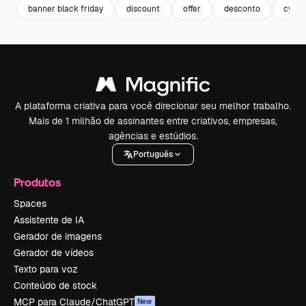
banner black friday
discount
offer
desconto
cybe
A plataforma criativa para você direcionar seu melhor trabalho.
Mais de 1 milhão de assinantes entre criativos, empresas,
agências e estúdios.
Português
Produtos
Spaces
Assistente de IA
Gerador de imagens
Gerador de vídeos
Texto para voz
Conteúdo de stock
MCP para Claude/ChatGPT
New