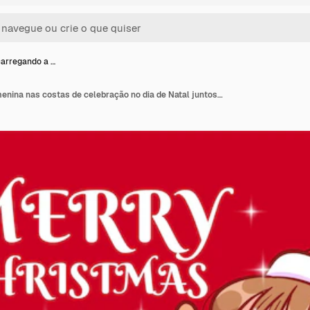
arregando a …
Menino carregando a menina nas costas de celebração no dia de Natal juntos ilustração da arte dos desenhos animados desenhados à mão