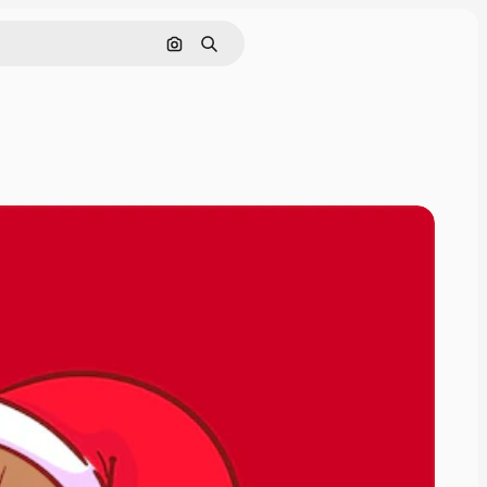
Pesquisar por imagem
Buscar