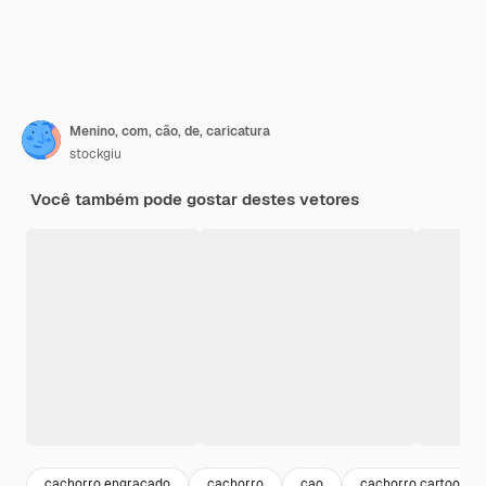
Menino, com, cão, de, caricatura
stockgiu
Você também pode gostar destes vetores
cachorro engraçado
cachorro
cao
cachorro cartoon