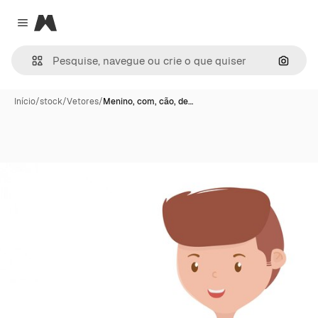
Magnific
Close menu
Pesqui
Início
/
stock
/
Vetores
/
Menino, com, cão, de…