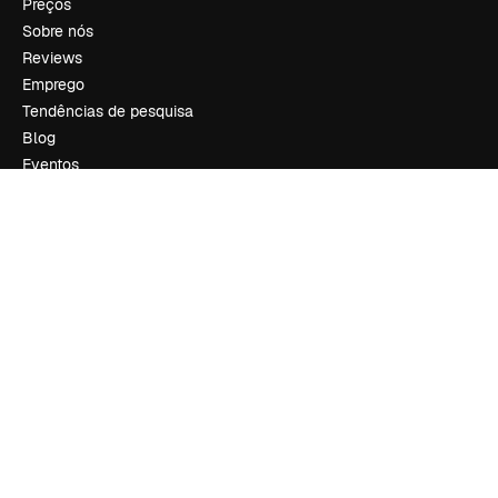
Preços
Sobre nós
Reviews
Emprego
Tendências de pesquisa
Blog
Eventos
Slidesgo
Vender conteúdo
Sala de imprensa
Procurando por magnific.ai?
Siga-nos
Suporte ao cliente
Instagram
YouTube
LinkedIn
TikTok
Discord