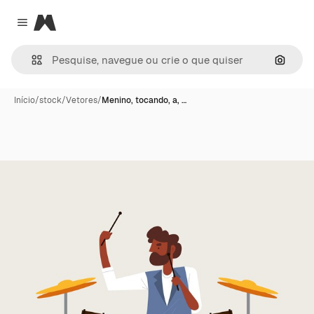
Magnific
Close menu
Pesqui
Início
/
stock
/
Vetores
/
Menino, tocando, a, …