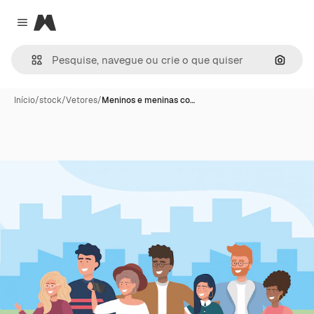
Magnific
Close menu
Pesqui
Início
/
stock
/
Vetores
/
Meninos e meninas co…