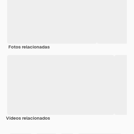
Fotos relacionadas
Vídeos relacionados
Premium
Premium
Gerado por IA