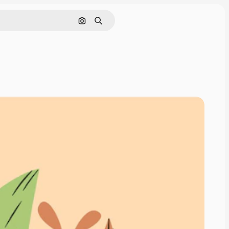
Pesquisar por imagem
Buscar