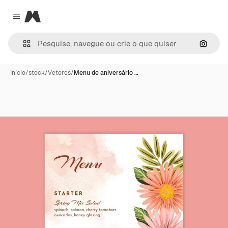
Magnific
Close menu
Pesqui
Início
/
stock
/
Vetores
/
Menu de aniversário …