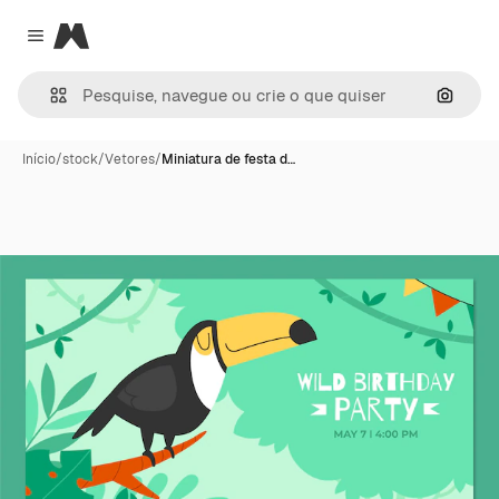
Magnific
Close menu
Pesqui
Início
/
stock
/
Vetores
/
Miniatura de festa d…