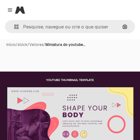
Magnific
Close menu
Pesqui
Início
/
stock
/
Vetores
/
Miniatura do youtube…