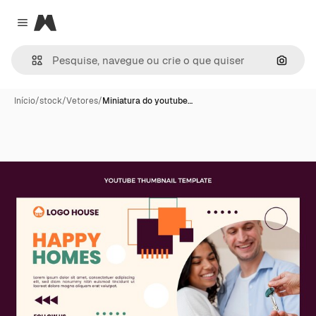
Magnific
Close menu
Pesqui
Início
/
stock
/
Vetores
/
Miniatura do youtube…