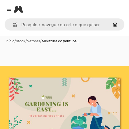
Magnific
Close menu
Pesqui
Início
/
stock
/
Vetores
/
Miniatura do youtube…