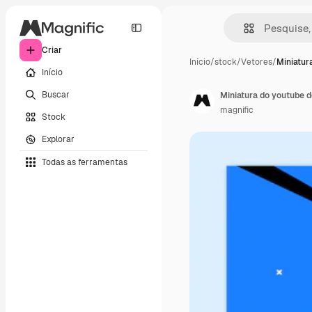
Criar
Início
/
stock
/
Vetores
/
Miniatur
Início
Buscar
Miniatura do youtube d
magnific
Stock
Explorar
Todas as ferramentas