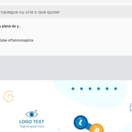
a plana do y…
tube oftalmologista