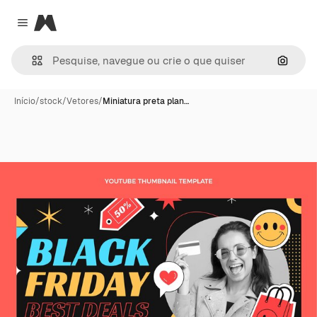
Magnific
Close menu
Pesqui
Início
/
stock
/
Vetores
/
Miniatura preta plan…