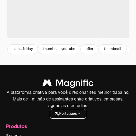
black friday
thumbnail youtube
offer
thumbnail
de
A plataforma criativa para você direcionar seu melhor trabalho.
Mais de 1 milhão de assinantes entre criativos, empresas,
agências e estúdios.
Português
Produtos
Spaces