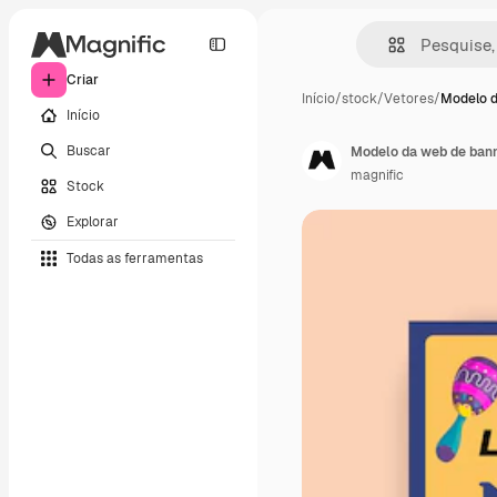
Criar
Início
/
stock
/
Vetores
/
Modelo 
Início
Buscar
Modelo da web de ban
magnific
Stock
Explorar
Todas as ferramentas