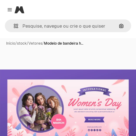
Magnific
Close menu
Pesqui
Início
/
stock
/
Vetores
/
Modelo de bandeira h…