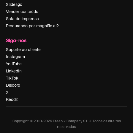
Slidesgo
Vender conteúdo
Sala de imprensa
Procurando por magnific.ai?
Siga-nos
Suporte ao cliente
Instagram
YouTube
LinkedIn
TikTok
Discord
X
Reddit
Copyright © 2010-
2026
Freepik Company S.L.U.
Todos os direitos
reservados
.