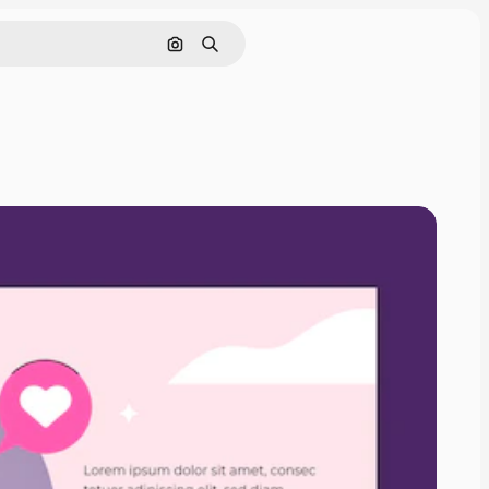
Pesquisar por imagem
Buscar