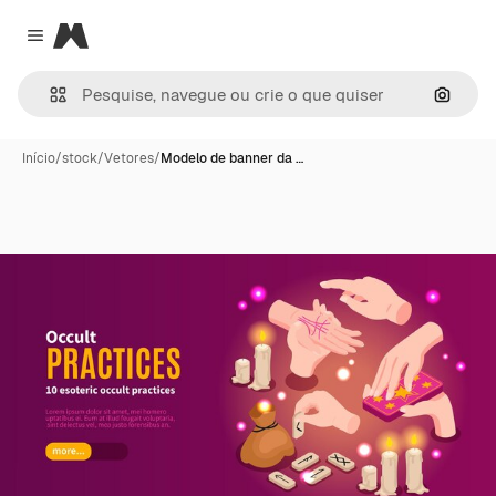
Magnific
Close menu
Pesqui
Início
/
stock
/
Vetores
/
Modelo de banner da …