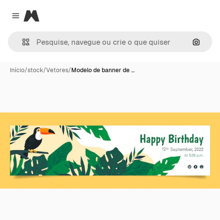
Magnific
Close menu
Pesqui
Início
/
stock
/
Vetores
/
Modelo de banner de …