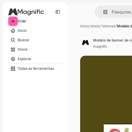
Criar
Início
/
stock
/
Vetores
/
Modelo d
Início
Buscar
Modelo de banner de c
magnific
Stock
Explorar
Todas as ferramentas