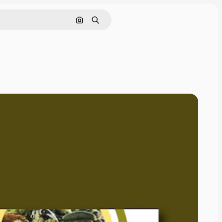
Pesquisar por imagem
Buscar