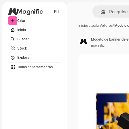
Criar
Início
/
stock
/
Vetores
/
Modelo d
Início
Buscar
Modelo de banner de el
magnific
Stock
Explorar
Todas as ferramentas