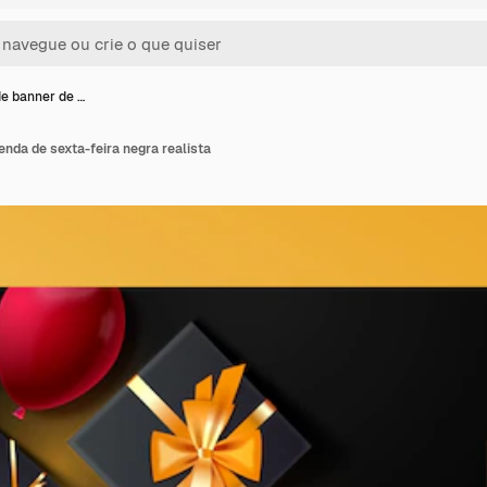
e banner de …
nda de sexta-feira negra realista