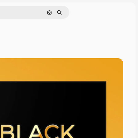
Pesquisar por imagem
Buscar