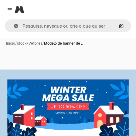
Magnific
Close menu
Pesqui
Início
/
stock
/
Vetores
/
Modelo de banner de …