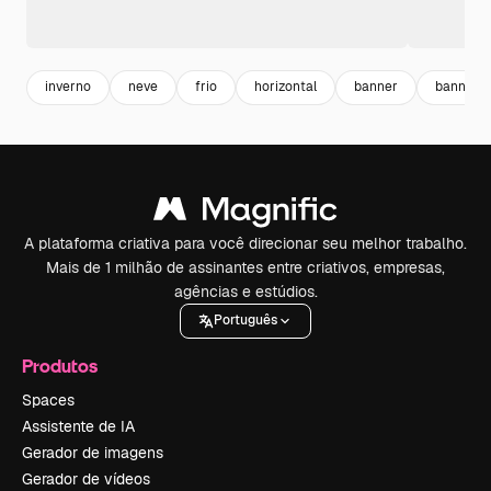
inverno
neve
frio
horizontal
banner
banner h
A plataforma criativa para você direcionar seu melhor trabalho.
Mais de 1 milhão de assinantes entre criativos, empresas,
agências e estúdios.
Português
Produtos
Spaces
Assistente de IA
Gerador de imagens
Gerador de vídeos