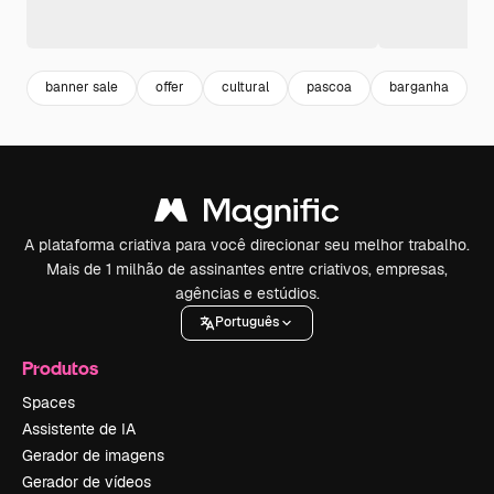
banner sale
offer
cultural
pascoa
barganha
d
A plataforma criativa para você direcionar seu melhor trabalho.
Mais de 1 milhão de assinantes entre criativos, empresas,
agências e estúdios.
Português
Produtos
Spaces
Assistente de IA
Gerador de imagens
Gerador de vídeos