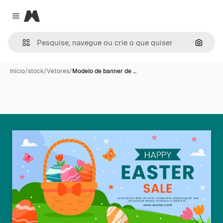
Magnific
Close menu
Pesqui
Início
/
stock
/
Vetores
/
Modelo de banner de …