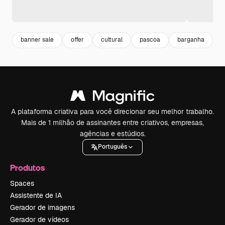
banner sale
offer
cultural
pascoa
barganha
d
A plataforma criativa para você direcionar seu melhor trabalho.
Mais de 1 milhão de assinantes entre criativos, empresas,
agências e estúdios.
Português
Produtos
Spaces
Assistente de IA
Gerador de imagens
Gerador de vídeos