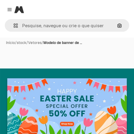
Magnific
Close menu
Pesqui
Início
/
stock
/
Vetores
/
Modelo de banner de …