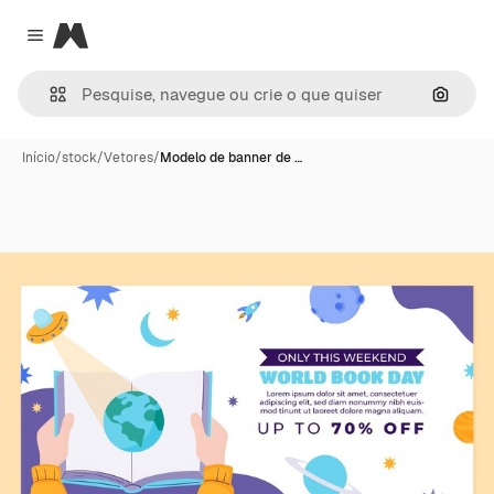
Magnific
Close menu
Pesqui
Início
/
stock
/
Vetores
/
Modelo de banner de …