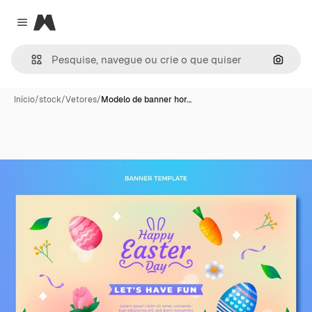
Magnific
Close menu
Pesqui
Início
/
stock
/
Vetores
/
Modelo de banner hor…