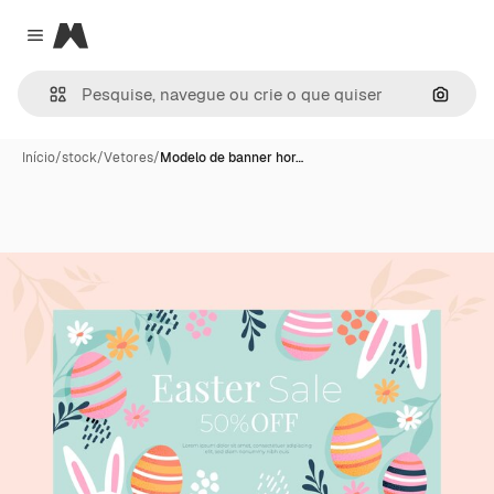
Magnific
Close menu
Pesqui
Início
/
stock
/
Vetores
/
Modelo de banner hor…