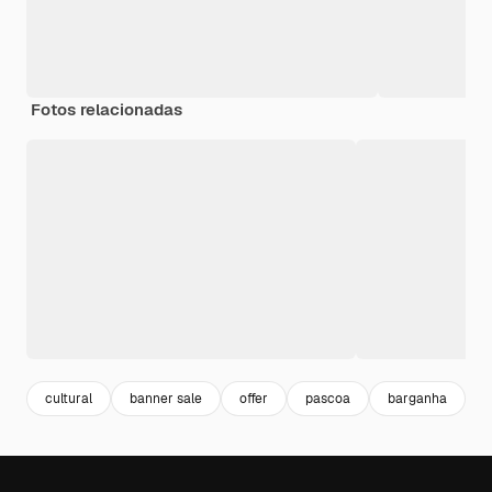
Fotos relacionadas
cultural
banner sale
offer
pascoa
barganha
b