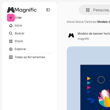
Criar
Início
/
stock
/
Vetores
/
Modelo d
Início
Buscar
Modelo de banner horiz
magnific
Stock
Explorar
Todas as ferramentas