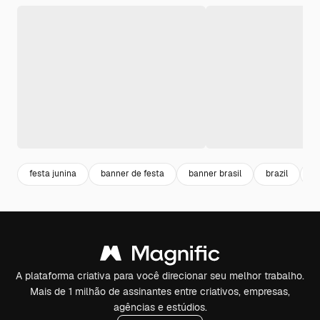
festa junina
banner de festa
banner brasil
brazil
c
A plataforma criativa para você direcionar seu melhor trabalho.
Mais de 1 milhão de assinantes entre criativos, empresas,
agências e estúdios.