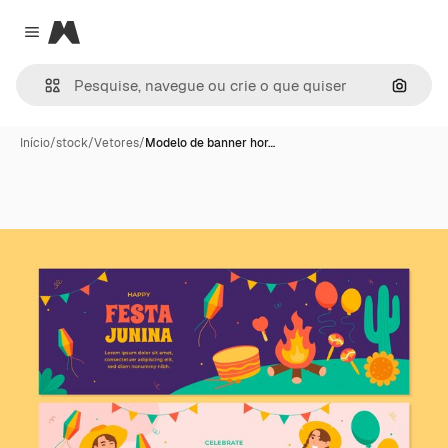
Magnific
Close menu
Pesqui
Início
/
stock
/
Vetores
/
Modelo de banner hor…