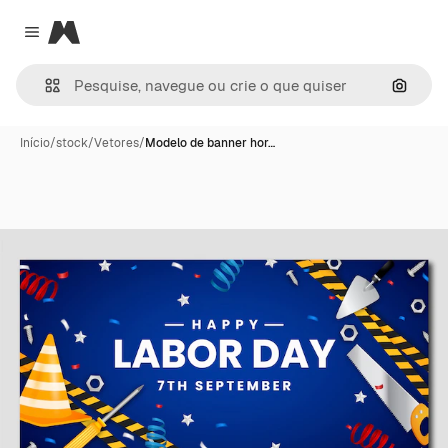
Magnific
Close menu
Pesqui
Início
/
stock
/
Vetores
/
Modelo de banner hor…