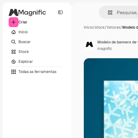
Criar
Início
/
stock
/
Vetores
/
Modelo d
Início
Buscar
Modelo de banners de 
magnific
Stock
Explorar
Todas as ferramentas