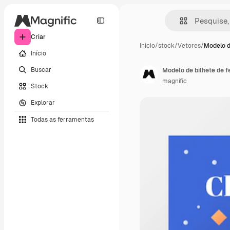
Criar
Início
/
stock
/
Vetores
/
Modelo d
Início
Buscar
Modelo de bilhete de fe
magnific
Stock
Explorar
Todas as ferramentas