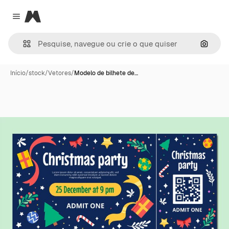
Magnific
Close menu
Pesqui
Início
/
stock
/
Vetores
/
Modelo de bilhete de…