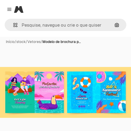
Magnific
Close menu
Pesqui
Início
/
stock
/
Vetores
/
Modelo de brochura p…