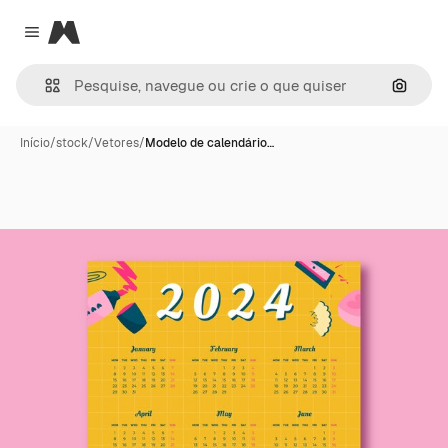
Magnific
Close menu
Pesqui
Início
/
stock
/
Vetores
/
Modelo de calendário…