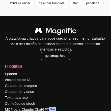
2024 calendar
calendar template
flat
papelaria
de
A plataforma criativa para você direcionar seu melhor trabalho.
Mais de 1 milhão de assinantes entre criativos, empresas,
agências e estúdios.
Português
Produtos
Spaces
Assistente de IA
Gerador de imagens
Gerador de vídeos
Texto para voz
Conteúdo de stock
MCP para Claude/ChatGPT
New