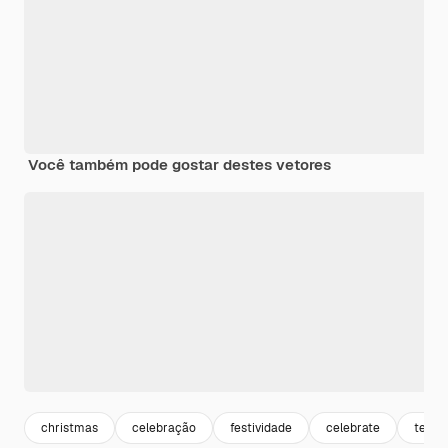
Você também pode gostar destes vetores
christmas
celebração
festividade
celebrate
templ