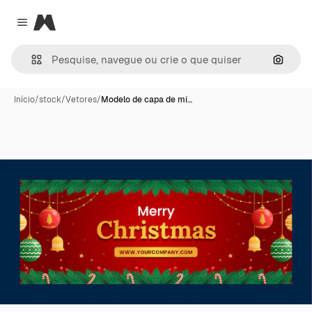
Magnific
Close menu
Pesqui
Início
/
stock
/
Vetores
/
Modelo de capa de mí…