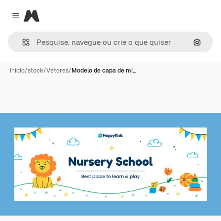
Magnific
Close menu
Pesqui
Início
/
stock
/
Vetores
/
Modelo de capa de mí…