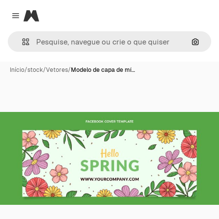
Magnific
Close menu
Pesqui
Início
/
stock
/
Vetores
/
Modelo de capa de mí…