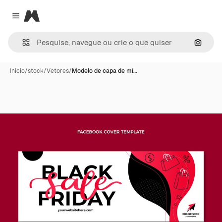
Magnific
Close menu
Pesqui
Início
/
stock
/
Vetores
/
Modelo de capa de mí…