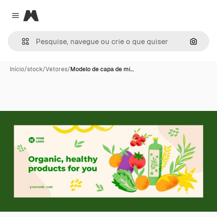
Magnific
Close menu
Pesqui
Início
/
stock
/
Vetores
/
Modelo de capa de mí…