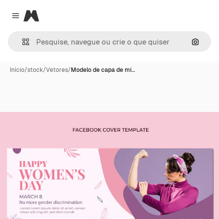
Magnific
Close menu
Pesqui
Início
/
stock
/
Vetores
/
Modelo de capa de mí…