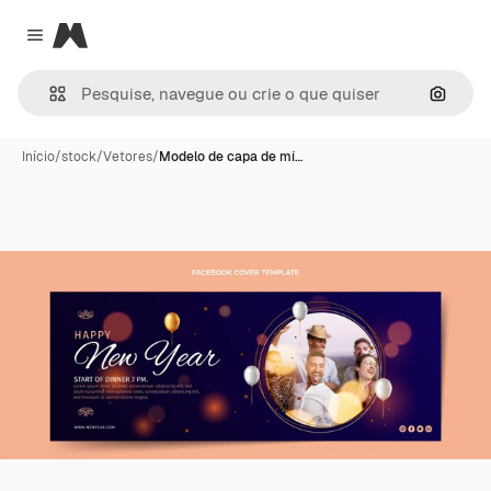
Magnific
Close menu
Pesqui
Início
/
stock
/
Vetores
/
Modelo de capa de mí…