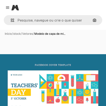
Magnific
Close menu
Pesqui
Início
/
stock
/
Vetores
/
Modelo de capa de mí…