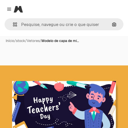
Magnific
Close menu
Pesqui
Início
/
stock
/
Vetores
/
Modelo de capa de mí…