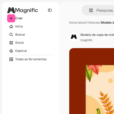
Criar
Início
/
stock
/
Vetores
/
Modelo d
Início
Buscar
Modelo de capa de mídi
magnific
Stock
Explorar
Todas as ferramentas