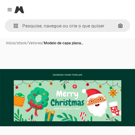
Magnific
Close menu
Pesqui
Início
/
stock
/
Vetores
/
Modelo de capa plana…