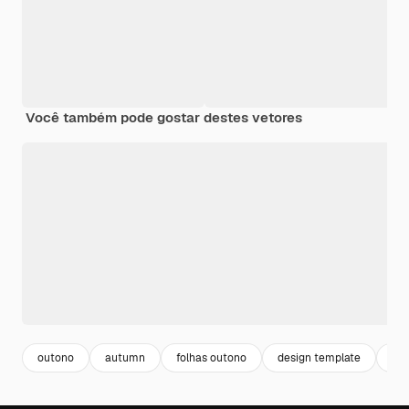
Você também pode gostar destes vetores
outono
autumn
folhas outono
design template
ca