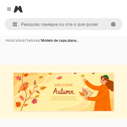
Magnific
Close menu
Pesqui
Início
/
stock
/
Vetores
/
Modelo de capa plana…